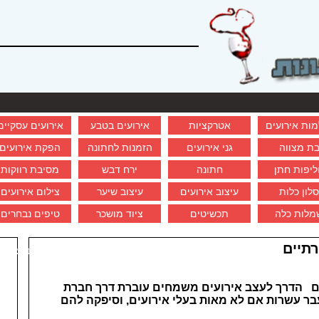
מות אירועים
אטרקציות
אירועים בטבע
אירועים עסקיים
ת מצווה
גני אירועים
הזמנות לחתונה
הפקת אירועים
ליפות חתן
חתונה
ירח דבש
מסיבת רווקות
סלון כלות
עיצוב אירועים
עיצוב שיער
צילום אירועים
מלות כלה
תכשיטים
ציוד מושכר
טיפים נבחרים
לאירועים
לבחירת אולם
רתיים
אירועים בצפון
יים הדרך לעצב אירועים משמחים עוברת דרך חברת
 עשרות אם לא מאות בעלי אירועים, וסיפקה להם