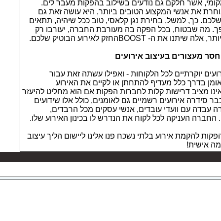
ומי, אשר חלקם גם נודעים בשילוב בהפקות מעבר לים.
רת את אנשי המקצוע הטובים ביותר, היא עושה זאת גם
שלכם. כך, למשל, בחירת נגן קלאסי, טוב ככל שיהיה, תתאים
יפך. מה שבטוח, בכל הפקה בה מעורבת החברה, יעורבו רק
את ה- BOOSTהחזק לאירוע הבוטיק שלכם.
חסר מעצורים בעיצוב אירועים
עים יוקרתיים לכל הלקוחות - ואפילו עשתה זאת עבור
אומן בדרך כלל מעדיף להתחתן או לקיים את האירוע
נו מציב דרישות קלות לחברות הפקות אם הוא מחליט להיעזר
ר סידרה אירועים רשמיים גם לאומנים, כולל אלו שידועים
ה עבדה עם וועדי עובדים, אנשי עסקים מכל הרבדים,
החברה העניקה לכל לקוח את הנדרש לו בכינון האירוע שלו.
קות להקמת אירוע בלתי נשכח פנו אלינו ליישום הליך עיצוב
מה אישית!